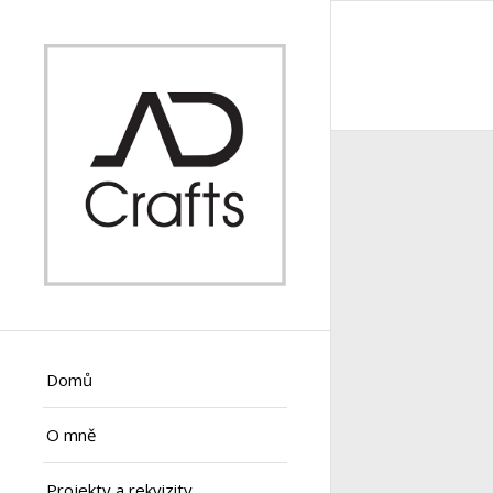
Domů
O mně
Projekty a rekvizity